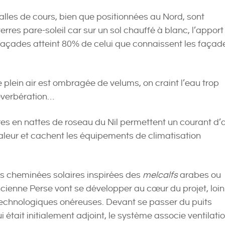
alles de cours, bien que positionnées au Nord, sont
rres pare-soleil car sur un sol chauffé à blanc, l’apport
s façades atteint 80% de celui que connaissent les façad
de plein air est ombragée de velums, on craint l’eau trop
éverbération…
tures en nattes de roseau du Nil permettent un courant d’a
haleur et cachent les équipements de climatisation
ses cheminées solaires inspirées des
melcalfs
arabes ou
cienne Perse vont se développer au cœur du projet, loin
technologiques onéreuses. Devant se passer du puits
i était initialement adjoint, le système associe ventilati