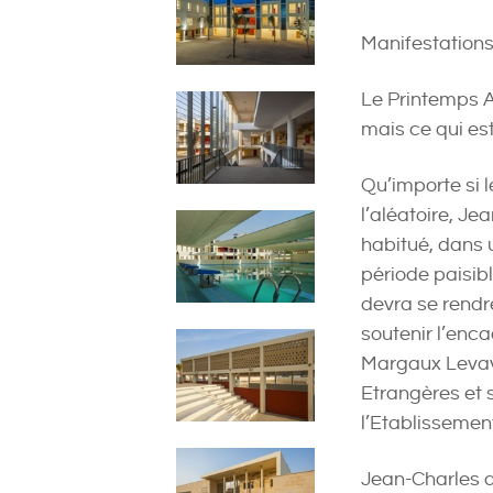
Manifestations
Le Printemps A
mais ce qui es
Qu’importe si l
l’aléatoire, J
habitué, dans 
période paisibl
devra se rendr
soutenir l’enca
Margaux Levava
Etrangères et 
l’Etablissemen
Jean-Charles a 