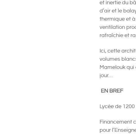
et inertie du b
d’air et le bal
thermique et à 
ventilation pro
rafraîchie et r
Ici, cette arc
volumes blancs,
Mamelouk qui a
jour…
EN BREF
Lycée de 1200 
Financement co
pour l’Enseign