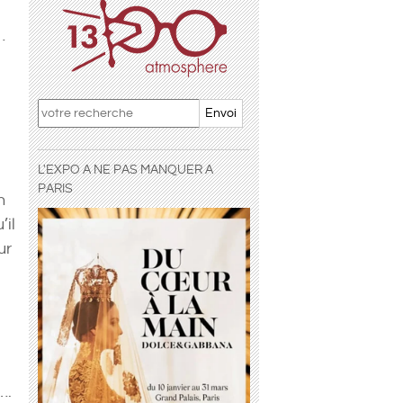
…
Envoi
L'EXPO A NE PAS MANQUER A
PARIS
n
’il
ur
….