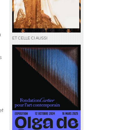
à
ET CELLE CI AUSSI
s
et