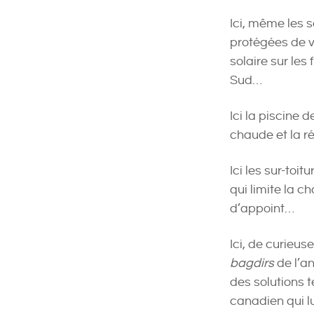
Ici, même les s
protégées de ve
solaire sur le
Sud…
Ici la piscine 
chaude et la r
Ici les sur-toi
qui limite la c
d’appoint…
Ici, de curieu
bagdirs
de l’an
des solutions 
canadien qui lu