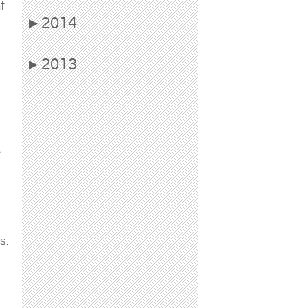
t
2014
▶
2013
▶
e
s.