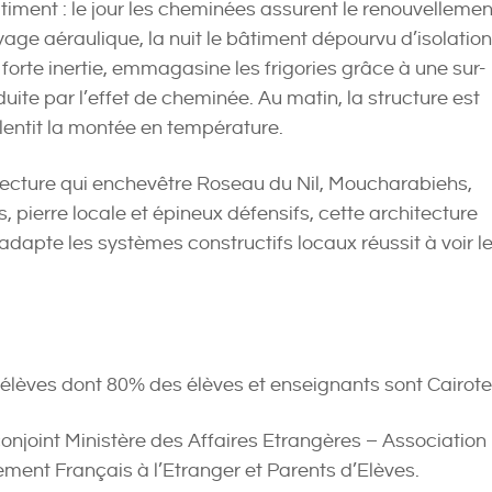
âtiment : le jour les cheminées assurent le renouvellemen
ayage aéraulique, la nuit le bâtiment dépourvu d’isolation
forte inertie, emmagasine les frigories grâce à une sur-
duite par l’effet de cheminée. Au matin, la structure est
alentit la montée en température.
hitecture qui enchevêtre Roseau du Nil, Moucharabiehs,
 pierre locale et épineux défensifs, cette architecture
dapte les systèmes constructifs locaux réussit à voir l
élèves dont 80% des élèves et enseignants sont Cairote
njoint Ministère des Affaires Etrangères – Association
ement Français à l’Etranger et Parents d’Elèves.