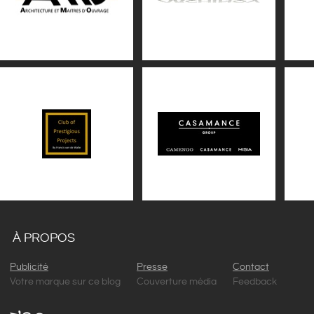
À PROPOS
Publicité
Presse
Contact
Votre marque sur ce blog
Couverture média
Feedback