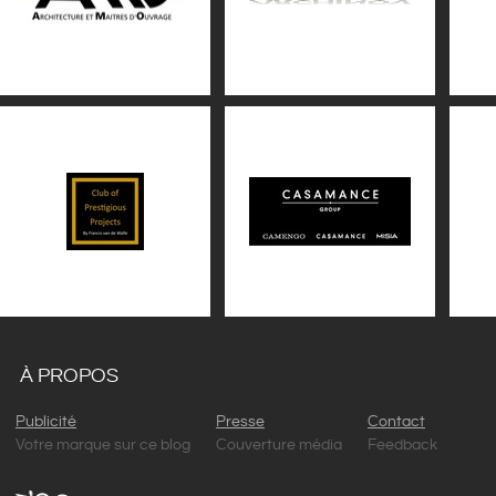
À PROPOS
Publicité
Presse
Contact
Votre marque sur ce blog
Couverture média
Feedback