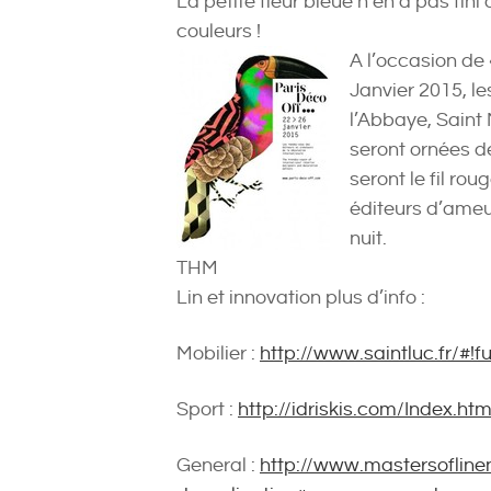
La petite fleur bleue n’en a pas fini 
couleurs !
A l’occasion de 
Janvier 2015, le
l’Abbaye, Saint 
seront ornées de
seront le fil ro
éditeurs d’ameu
nuit.
THM
Lin et innovation plus d’info :
Mobilier :
http://www.saintluc.fr/#!f
Sport :
http://idriskis.com/Index.htm
General :
http://www.mastersofline