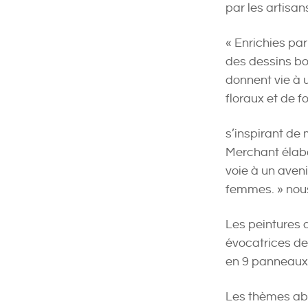
par les artisa
« Enrichies pa
des dessins bo
donnent vie à 
floraux et de 
s’inspirant de 
Merchant élabo
voie à un avenir
femmes. » nous
Les peintures 
évocatrices de
en 9 panneaux 
Les thèmes abo