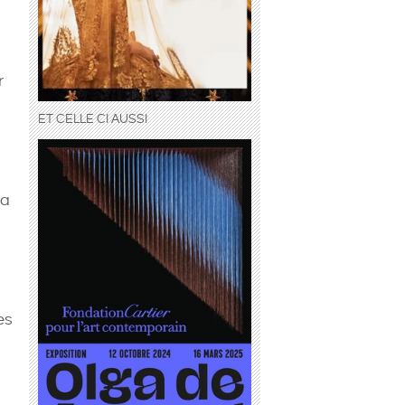
r
ET CELLE CI AUSSI
la
s
es