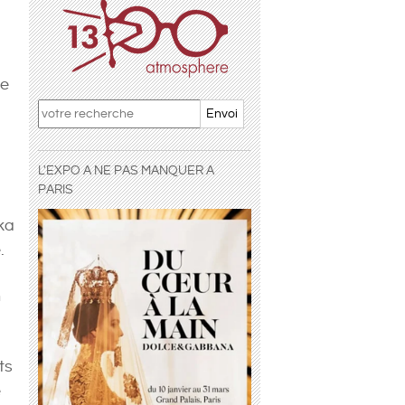
ve
Envoi
L'EXPO A NE PAS MANQUER A
PARIS
ika
.
n
ts
e