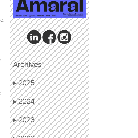
é,
e
Archives
2025
▶
à
2024
▶
2023
▶