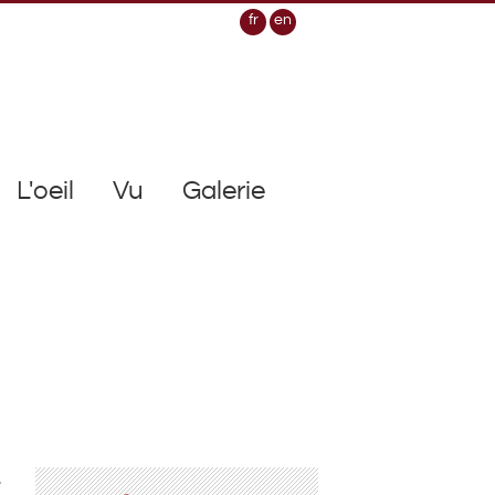
fr
en
L'oeil
Vu
Galerie
e