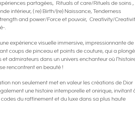
périences partagées, Rituals of care/Rituels de soins ,
de intérieur, ( re) Birth/(re) Naissance, Tenderness
trength and power/Force et pouvoir, Creativity/Creativit
é-.
t une expérience visuelle immersive, impressionnante de
lant coups de pinceau et points de couture, qui a plongé
s et admirateurs dans un univers enchanteur où l’histoir
 se rencontrent en beauté !
ation non seulement met en valeur les créations de Dior
alement une histoire intemporelle et onirique, invitant 
s codes du raffinement et du luxe dans sa plus haute