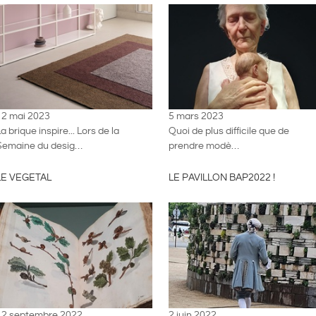
12 mai 2023
5 mars 2023
a brique inspire... Lors de la
Quoi de plus difficile que de
Semaine du desig…
prendre modè…
LE VEGETAL
LE PAVILLON BAP2022 !
12 septembre 2022
2 juin 2022