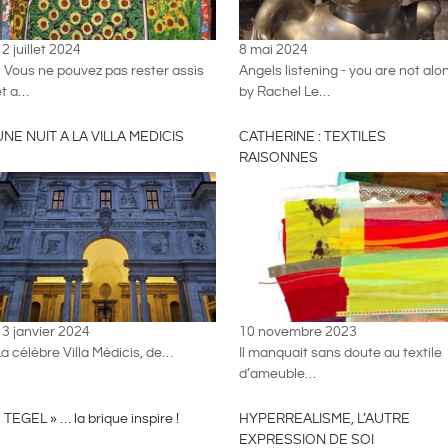
2 juillet 2024
8 mai 2024
« Vous ne pouvez pas rester assis
Angels listening - you are not alo
et a…
by Rachel Le…
UNE NUIT A LA VILLA MEDICIS
CATHERINE : TEXTILES
RAISONNES
13 janvier 2024
10 novembre 2023
a célèbre Villa Médicis, de…
Il manquait sans doute au textile
d’ameuble…
 TEGEL » … la brique inspire !
HYPERREALISME, L’AUTRE
EXPRESSION DE SOI