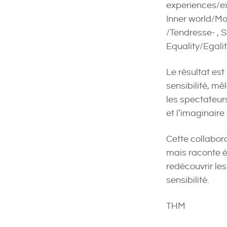
experiences/ex
Inner world/Mon
/Tendresse- , S
Equality/Egalit
Le résultat es
sensibilité, mê
les spectateur
et l’imaginaire
Cette collabor
mais raconte ég
redécouvrir le
sensibilité.
THM