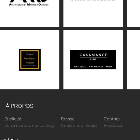
À PROPOS
Publicité
Presse
Contact
Votre marque sur ce blog
Couverture média
Feedback