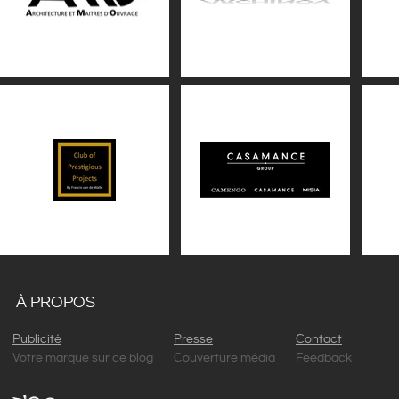
À PROPOS
Publicité
Presse
Contact
Votre marque sur ce blog
Couverture média
Feedback