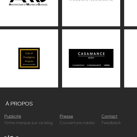
À PROPOS
Publicité
Presse
Contact
Votre marque sur ce blog
Couverture média
Feedback